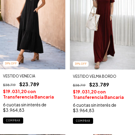
39
%
OFF
39
%
OFF
VESTIDO VENECIA
VESTIDO VELMA BORDO
$23.789
$23.789
$38.719
$38.719
$19.031,20
con
$19.031,20
con
Transferencia Bancaria
Transferencia Bancaria
6
cuotas sin interés de
6
cuotas sin interés de
$3.964,83
$3.964,83
COMPRAR
COMPRAR