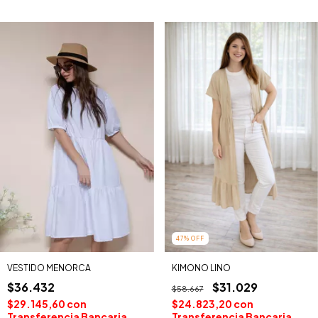
47
%
OFF
VESTIDO MENORCA
KIMONO LINO
$36.432
$31.029
$58.667
$29.145,60
con
$24.823,20
con
Transferencia Bancaria
Transferencia Bancaria