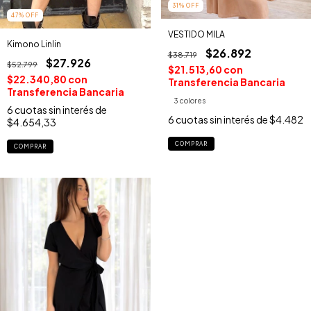
31
%
OFF
47
%
OFF
VESTIDO MILA
Kimono Linlin
$26.892
$38.719
$27.926
$52.799
$21.513,60
con
$22.340,80
con
Transferencia Bancaria
Transferencia Bancaria
3 colores
6
cuotas sin interés de
6
cuotas sin interés de
$4.482
$4.654,33
COMPRAR
COMPRAR