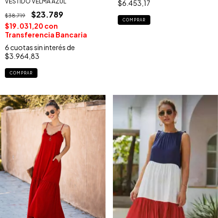
VESTIDO VELMA AZUL
$6.453,17
$23.789
$38.719
COMPRAR
$19.031,20
con
Transferencia Bancaria
6
cuotas sin interés de
$3.964,83
COMPRAR