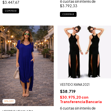
6
cuotas sin interés de
$3.447,67
$3.792,33
COMPRAR
COMPRAR
VESTIDO XIANA 2021
$38.719
$30.975,20
con
Transferencia Bancaria
39
%
OFF
6
cuotas sin interés de