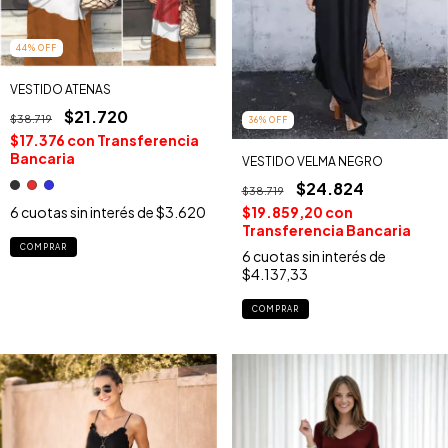
44
%
OFF
VESTIDO ATENAS
$21.720
$38.719
36
%
OFF
$17.376
con
Transferencia
Bancaria
VESTIDO VELMA NEGRO
$24.824
$38.719
6
cuotas sin interés de
$3.620
$19.859,20
con
Transferencia Bancaria
COMPRAR
6
cuotas sin interés de
$4.137,33
COMPRAR