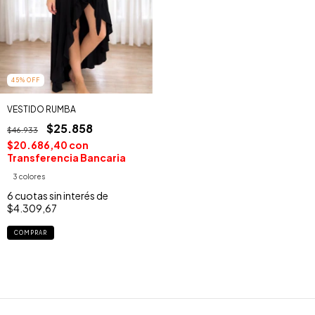
45
%
OFF
VESTIDO RUMBA
$25.858
$46.933
$20.686,40
con
Transferencia Bancaria
3 colores
6
cuotas sin interés de
$4.309,67
COMPRAR