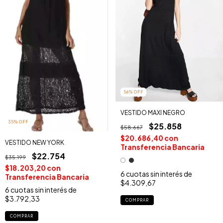
56
%
OFF
VESTIDO MAXI NEGRO
35
%
OFF
$25.858
$58.667
$20.686,40
con
VESTIDO NEW YORK
Transferencia Bancaria
$22.754
$35.199
$18.203,20
con
6
cuotas sin interés de
Transferencia Bancaria
$4.309,67
6
cuotas sin interés de
$3.792,33
COMPRAR
COMPRAR