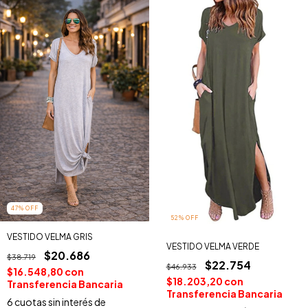
47
%
OFF
52
%
OFF
VESTIDO VELMA GRIS
VESTIDO VELMA VERDE
$20.686
$38.719
$22.754
$46.933
$16.548,80
con
$18.203,20
con
Transferencia Bancaria
Transferencia Bancaria
6
cuotas sin interés de