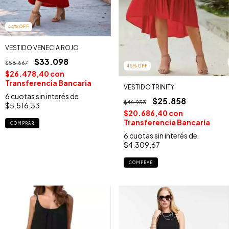
44
%
OFF
VESTIDO VENECIA ROJO
$33.098
$58.667
45
%
OFF
$26.478,40
con
Transferencia Bancaria
VESTIDO TRINITY
6
cuotas sin interés de
$25.858
$46.933
$5.516,33
$20.686,40
con
Transferencia Bancaria
COMPRAR
6
cuotas sin interés de
$4.309,67
COMPRAR