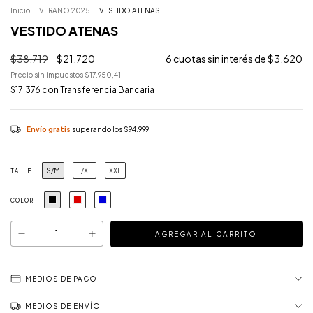
Inicio
.
VERANO 2025
.
VESTIDO ATENAS
VESTIDO ATENAS
$38.719
$21.720
6
cuotas sin interés de
$3.620
Precio sin impuestos
$17.950,41
$17.376
con
Transferencia Bancaria
Envío gratis
superando los
$94.999
S/M
L/XL
XXL
TALLE
COLOR
MEDIOS DE PAGO
MEDIOS DE ENVÍO