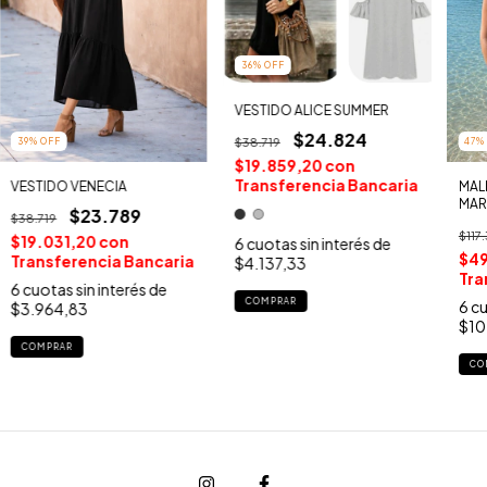
36
%
OFF
VESTIDO ALICE SUMMER
$24.824
$38.719
39
%
OFF
47
$19.859,20
con
Transferencia Bancaria
VESTIDO VENECIA
MAL
MAR
$23.789
$38.719
$117
$19.031,20
con
6
cuotas sin interés de
$4
Transferencia Bancaria
$4.137,33
Tra
6
cuotas sin interés de
COMPRAR
6
cu
$3.964,83
$10
COMPRAR
CO