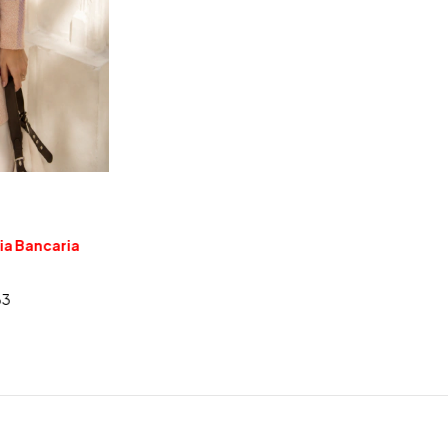
ia Bancaria
83