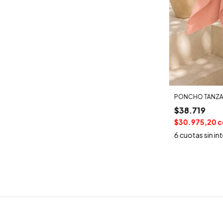
PONCHO TANZAN
$38.719
$30.975,20
c
6
cuotas sin in