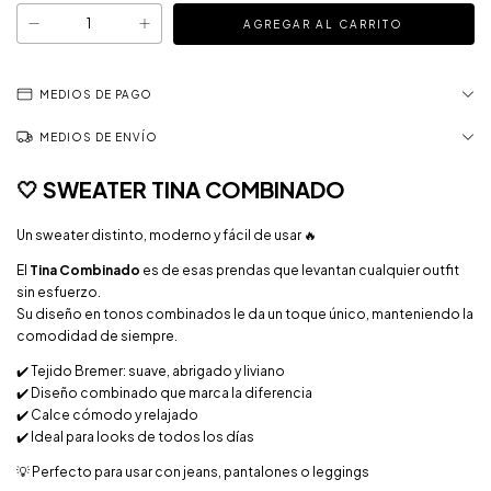
MEDIOS DE PAGO
MEDIOS DE ENVÍO
🤍 SWEATER TINA COMBINADO
Un sweater distinto, moderno y fácil de usar 🔥
El
Tina Combinado
es de esas prendas que levantan cualquier outfit
sin esfuerzo.
Su diseño en tonos combinados le da un toque único, manteniendo la
comodidad de siempre.
✔️ Tejido Bremer: suave, abrigado y liviano
✔️ Diseño combinado que marca la diferencia
✔️ Calce cómodo y relajado
✔️ Ideal para looks de todos los días
💡 Perfecto para usar con jeans, pantalones o leggings