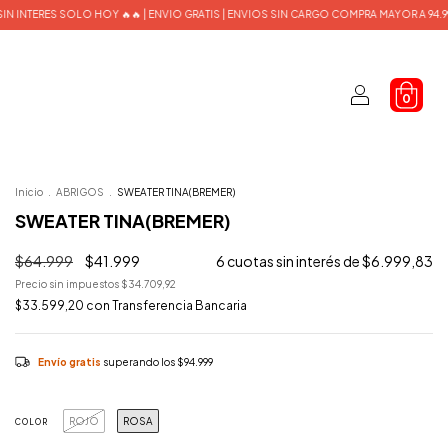
 | ENVIO GRATIS | ENVIOS SIN CARGO COMPRA MAYOR A 94.999$
6 CUOTAS SIN INT
0
Inicio
.
ABRIGOS
.
SWEATER TINA(BREMER)
SWEATER TINA(BREMER)
$64.999
$41.999
6
cuotas sin interés de
$6.999,83
Precio sin impuestos
$34.709,92
$33.599,20
con
Transferencia Bancaria
Envío gratis
superando los
$94.999
ROJO
ROSA
COLOR