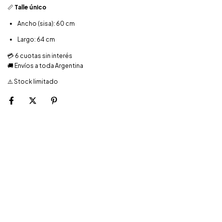
📏
Talle único
Ancho (sisa): 60 cm
Largo: 64 cm
💳 6 cuotas sin interés
🚚 Envíos a toda Argentina
⚠️ Stock limitado