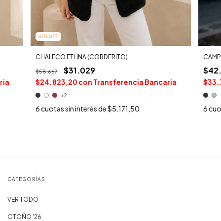
47
%
OFF
CHALECO ETHNA (CORDERITO)
CAMP
$31.029
$42
$58.667
ria
$24.823,20
con
Transferencia Bancaria
$33.
+2
6
cuotas sin interés de
$5.171,50
6
cuo
CATEGORÍAS
VER TODO
OTOÑO '26