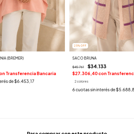
25
%
OFF
IA (BREMER)
SACO BRUNA
$34.133
$45.761
on
Transferencia Bancaria
$27.306,40
con
Transferenc
terés de
$6.453,17
2 colores
6
cuotas sin interés de
$5.688,
Para comprar con este producto