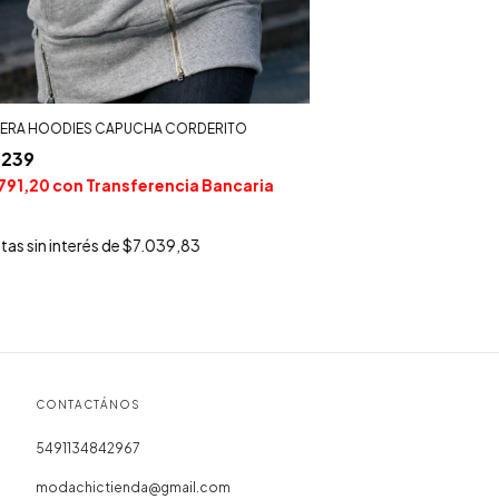
ERA HOODIES CAPUCHA CORDERITO
.239
791,20
con
Transferencia Bancaria
tas sin interés de
$7.039,83
CONTACTÁNOS
5491134842967
modachictienda@gmail.com